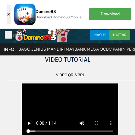
Domino88
×
Download
Download Domino88 Mobile
MASUK
DAFTAR
MON E-WALLET JAGO JENIUS MANDIRI MAYBANK MEGA OCBC PANIN PE
INFO:
VIDEO TUTORIAL
VIDEO QRIS BRI