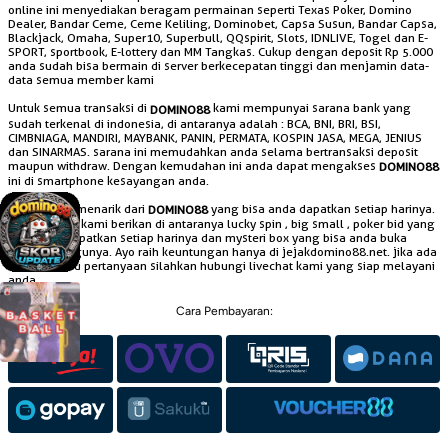
online ini menyediakan beragam permainan seperti Texas Poker, Domino
Dealer, Bandar Ceme, Ceme Keliling, Dominobet, Capsa Susun, Bandar Capsa,
Blackjack, Omaha, Super10, Superbull, QQspirit, Slots, IDNLIVE, Togel dan E-
SPORT, sportbook, E-lottery dan MM Tangkas. Cukup dengan deposit Rp 5.000
VIDEO QRIS DANA
anda sudah bisa bermain di server berkecepatan tinggi dan menjamin data-
data semua member kami
Untuk semua transaksi di
kami mempunyai sarana bank yang
DOMINO88
sudah terkenal di indonesia, di antaranya adalah : BCA, BNI, BRI, BSI,
CIMBNIAGA, MANDIRI, MAYBANK, PANIN, PERMATA, KOSPIN JASA, MEGA, JENIUS
dan SINARMAS. sarana ini memudahkan anda selama bertransaksi deposit
maupun withdraw. Dengan kemudahan ini anda dapat mengakses
DOMINO88
ini di smartphone kesayangan anda.
Raih hadiah menarik dari
yang bisa anda dapatkan setiap harinya.
DOMINO88
Hadiah yang kami berikan di antaranya lucky spin , big small , poker bid yang
bisa anda dapatkan setiap harinya dan mysteri box yang bisa anda buka
setiap minggunya. Ayo raih keuntungan hanya di jejakdomino88.net. jika ada
keluhan atau pertanyaan silahkan hubungi livechat kami yang siap melayani
anda.
VIDEO DEPO QR OVO
Cara Pembayaran: