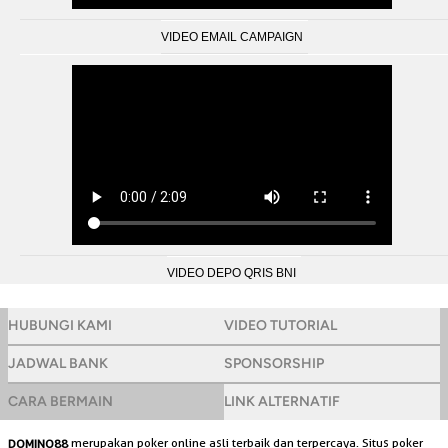
VIDEO EMAIL CAMPAIGN
VIDEO DEPO QRIS BNI
HUBUNGI KAMI
VIDEO TUTORIAL
JADWAL BANK
SPONSORSHIP
CARA BERMAIN
LINK ALTERNATIF
merupakan poker online asli terbaik dan terpercaya. Situs poker
DOMINO88